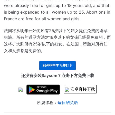
were already free for girls up to 18 years old, and that
is being expanded to all women up to 25.
Abortions in
France are free for all women and girls.
法国将从明年开始向所有25岁以下的妇女提供免费的避孕
措施。
所有的避孕方法对18岁以下的女孩已经是免费的，而
这将扩大到所有25岁以下的妇女。
在法国，堕胎对所有妇
女和女孩都是免费的。
到APP中学习并打卡
还没有安装Saysom？点击下方免费下载
安卓直接下载
所属课程：
每日酷英语