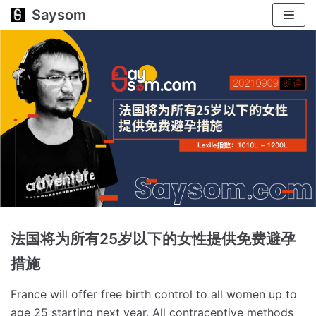
Saysom
跳
至
正
文
法国将为所有25岁以下的女性提供免费避孕
措施
France will offer free birth control to all women up to
age 25 starting next year.
All contraceptive methods