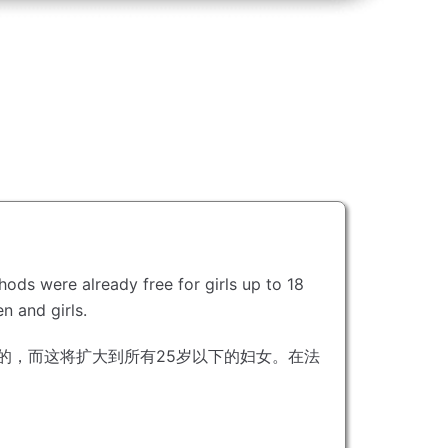
hods were already free for girls up to 18
n and girls.
的，而这将扩大到所有25岁以下的妇女。
在法