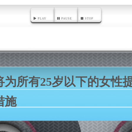
PLAY
PAUSE
STOP
将为所有25岁以下的女性
措施