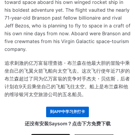
toward space aboard his own winged rocket ship in
his boldest adventure yet.
The flight vaulted the nearly
71-year-old Branson past fellow billionaire and rival
Jeff Bezos, who is planning to fly to space in a craft of
his own nine days from now.
Aboard were Branson and
five crewmates from his Virgin Galactic space-tourism
company.
追求刺激的亿万富翁理查德・布兰森在他最大胆的冒险中乘
坐自己的飞翼火箭飞船向太空飞去。
这次飞行使年近71岁的
布兰森超过了同为亿万富翁的竞争对手杰夫・贝佐斯，后者
计划在9天后乘坐自己的飞船飞往太空。
船上是布兰森和他
的维珍银河太空旅游公司的五名船员。
到APP中学习并打卡
还没有安装Saysom？点击下方免费下载