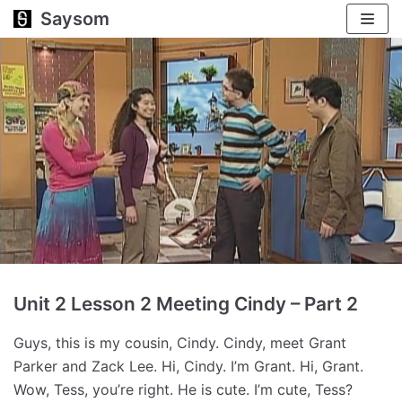
Saysom
跳
至
正
文
Unit 2 Lesson 2 Meeting Cindy – Part 2
Guys, this is my cousin, Cindy.
Cindy, meet Grant
Parker and Zack Lee.
Hi, Cindy. I’m Grant.
Hi, Grant.
Wow, Tess, you’re right.
He is cute.
I’m cute, Tess?