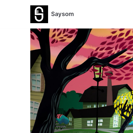
跳
Saysom
至
正
文