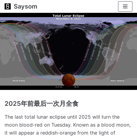
Saysom
跳
至
正
文
2025年前最后一次月全食
The last total lunar eclipse until 2025 will turn the
moon blood-red on Tuesday.
Known as a blood moon,
it will appear a reddish-orange from the light of