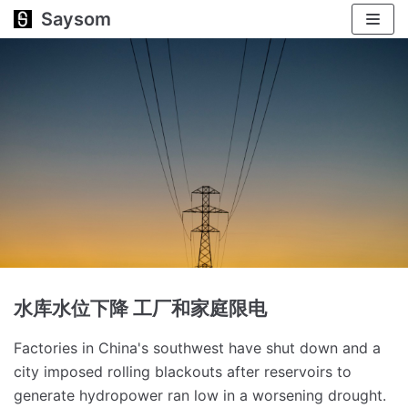
Saysom
跳
至
正
文
水库水位下降 工厂和家庭限电
Factories in China's southwest have shut down and a
city imposed rolling blackouts after reservoirs to
generate hydropower ran low in a worsening drought.