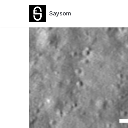
跳
Saysom
至
正
文