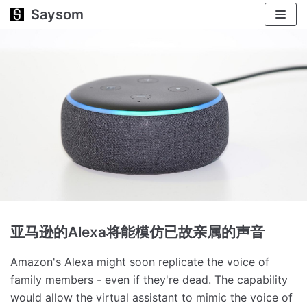
Saysom
跳
至
正
文
亚马逊的Alexa将能模仿已故亲属的声音
Amazon's Alexa might soon replicate the voice of
family members - even if they're dead.
The capability
would allow the virtual assistant to mimic the voice of