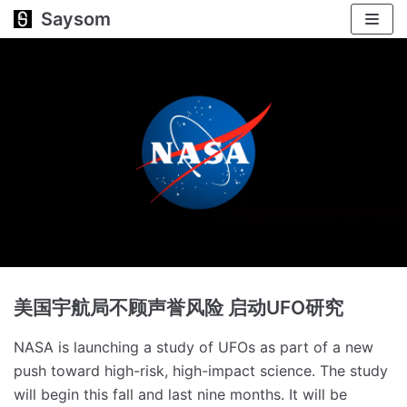
Saysom
跳
至
正
文
美国宇航局不顾声誉风险 启动UFO研究
NASA is launching a study of UFOs as part of a new
push toward high-risk, high-impact science.
The study
will begin this fall and last nine months.
It will be