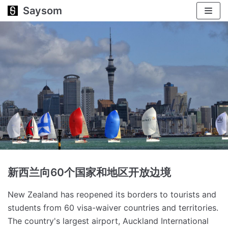
Saysom
跳
至
正
文
新西兰向60个国家和地区开放边境
New Zealand has reopened its borders to tourists and
students from 60 visa-waiver countries and territories.
The country's largest airport, Auckland International