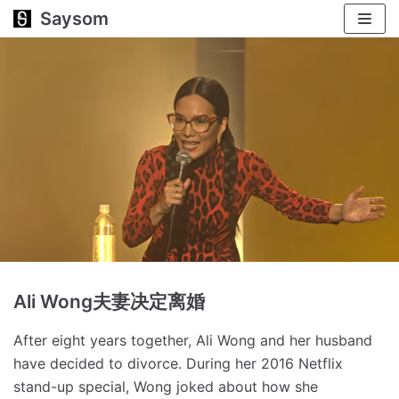
Saysom
跳
至
正
文
Ali Wong夫妻决定离婚
After eight years together, Ali Wong and her husband
have decided to divorce.
During her 2016 Netflix
stand-up special, Wong joked about how she