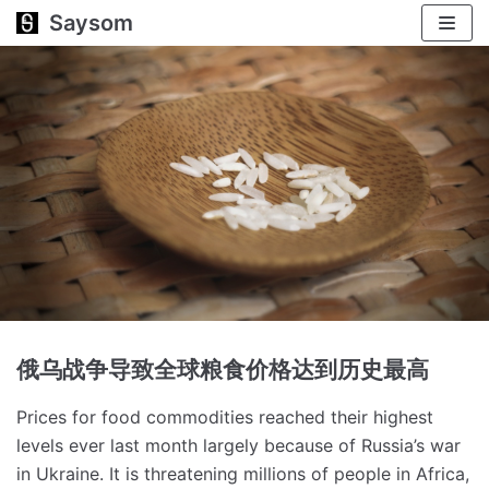
Saysom
跳
至
正
文
俄乌战争导致全球粮食价格达到历史最高
Prices for food commodities reached their highest
levels ever last month largely because of Russia’s war
in Ukraine.
It is threatening millions of people in Africa,