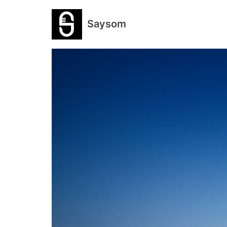
跳
Saysom
至
正
文