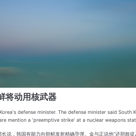
鲜将动用核武器
Korea's defense minister.
The defense minister said South 
re mention a 'preemptive strike' at a nuclear weapons stat
部长说，韩国有能力向朝鲜发射精确导弹。
金与正说他“还胆敢提