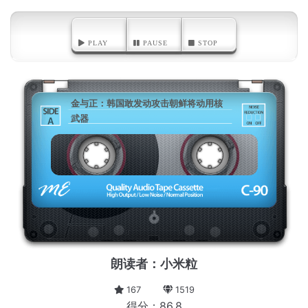
PLAY
PAUSE
STOP
金与正：韩国敢发动攻击朝鲜将动用核
武器
A
朗读者：小米粒
167
1519
得分：86.8