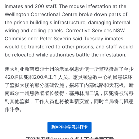
inmates and 200 staff.
The mouse infestation at the
Wellington Correctional Centre broke down parts of
the prison building's infrastructure, damaging internal
wiring and ceiling panels.
Corrective Services NSW
Commissioner Peter Severin said Tuesday inmates
would be transferred to other prisons, and staff would
be relocated while authorities battle the infestation.
澳大利亚新南威尔士州的老鼠祸患迫使一所监狱撤离了至少
420名囚犯和200名工作人员。
惠灵顿惩教中心的鼠患破坏
了监狱大楼的部分基础设施，损坏了内部线路和天花板。
新
南威尔士州惩教署署长彼得・塞弗林周二说，囚犯将被转移
到其他监狱，工作人员也将被重新安置，同时当局将与鼠患
作斗争。
到APP中学习并打卡