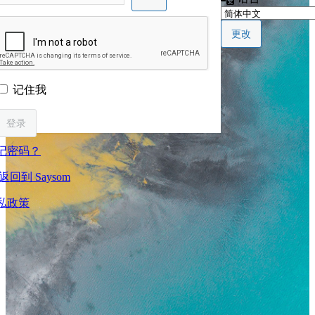
记住我
记密码？
返回到 Saysom
私政策