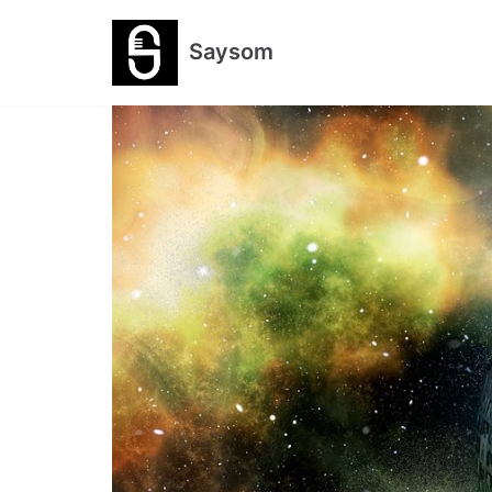
跳
Saysom
至
正
文