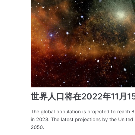
世界人口将在2022年11月1
The global population is projected to reach 
in 2023.
The latest projections by the United 
2050.