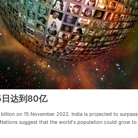
5日达到80亿
8 billion on 15 November 2022.
India is projected to surpas
Nations suggest that the world's population could grow to a