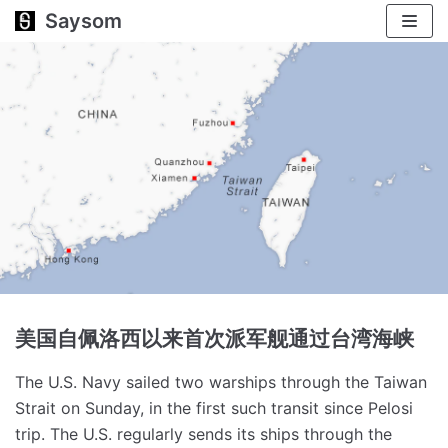
Saysom
跳
至
正
文
美国自佩洛西以来首次派军舰通过台湾海峡
The U.S. Navy sailed two warships through the Taiwan
Strait on Sunday, in the first such transit since Pelosi
trip.
The U.S. regularly sends its ships through the