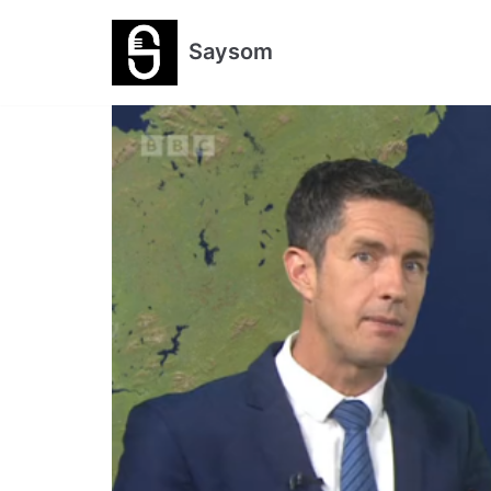
跳
Saysom
至
正
文