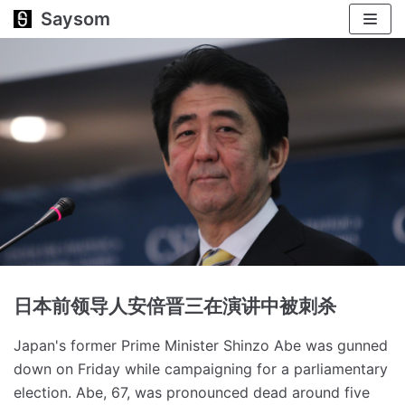
Saysom
跳
至
正
文
日本前领导人安倍晋三在演讲中被刺杀
Japan's former Prime Minister Shinzo Abe was gunned
down on Friday while campaigning for a parliamentary
election.
Abe, 67, was pronounced dead around five