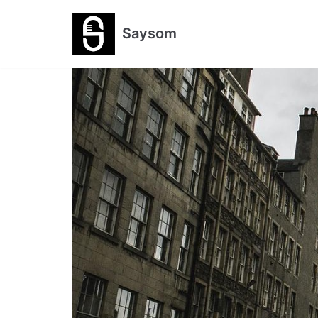
跳
Saysom
至
正
文