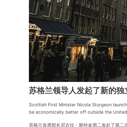
苏格兰领导人发起了新的独
Scottish First Minister Nicola Sturgeon lau
be economically better off outside the Unit
苏格兰首席部长尼古拉・斯特金周二发起了第二