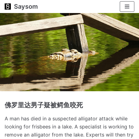
Saysom
跳
至
正
文
佛罗里达男子疑被鳄鱼咬死
A man has died in a suspected alligator attack while
looking for frisbees in a lake.
A specialist is working to
remove an alligator from the lake.
Experts will then try