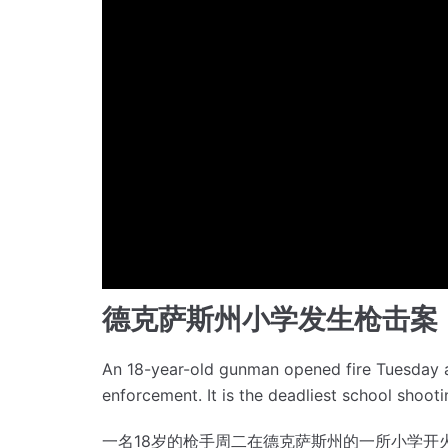
德克萨斯州小学发生枪击案
An 18-year-old gunman opened fire Tuesday at
enforcement.
It is the deadliest school shoot
一名18岁的枪手周二在德克萨斯州的一所小学开