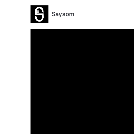
跳
Saysom
至
正
文