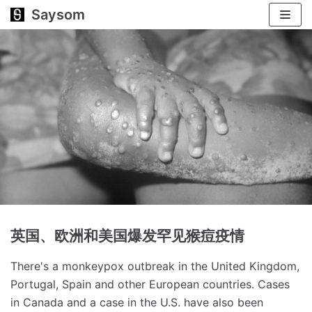
Saysom
跳
至
正
文
英国、欧洲和美国爆发罕见猴痘疫情
There's a monkeypox outbreak in the United Kingdom,
Portugal, Spain and other European countries.
Cases
in Canada and a case in the U.S. have also been