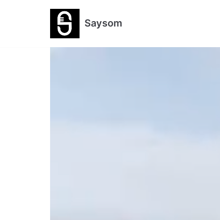
跳
Saysom
至
正
文