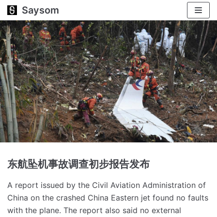
Saysom
跳
至
正
文
东航坠机事故调查初步报告发布
A report issued by the Civil Aviation Administration of
China on the crashed China Eastern jet found no faults
with the plane.
The report also said no external