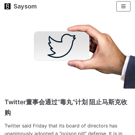
Saysom
跳
至
正
文
Twitter董事会通过“毒丸”计划 阻止马斯克收
购
Twitter said Friday that its board of directors has
unanimously adopted a "poison pill" defense.
It is in