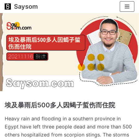
Saysom
跳
至
正
文
埃及暴雨后500多人因蝎子蜇伤而住院
Heavy rain and flooding in a southern province in
Egypt have left three people dead and more than 500
others hospitalized from scorpion stings.
The storms