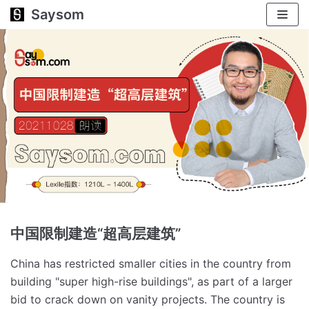
Saysom
跳
至
正
文
中国限制建造“超高层建筑”
China has restricted smaller cities in the country from
building "super high-rise buildings", as part of a larger
bid to crack down on vanity projects.
The country is