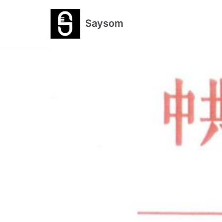
跳
Saysom
至
正
文