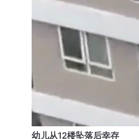
幼儿从12楼坠落后幸存