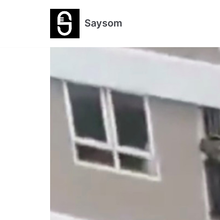
跳
Saysom
至
正
文