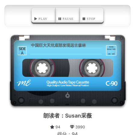
PLAY
PAUSE
STOP
中国巨大天坑底部发现远古森林
A
朗读者：Susan采薇
94
3990
得分：94