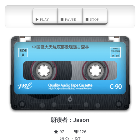
PLAY
PAUSE
STOP
中国巨大天坑底部发现远古森林
A
朗读者：Jason
97
126
得分：97