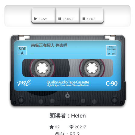
PLAY
PAUSE
STOP
南极正在招人 你去吗
A
朗读者：Helen
92
20217
得分：92.2