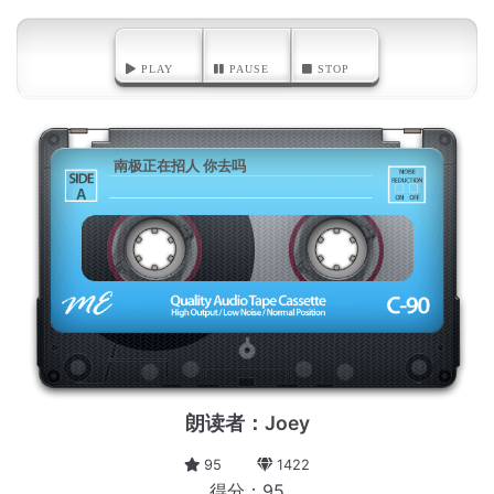
PLAY
PAUSE
STOP
南极正在招人 你去吗
A
朗读者：Joey
95
1422
得分：95