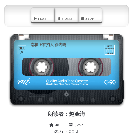
PLAY
PAUSE
STOP
南极正在招人 你去吗
A
朗读者：赵金海
98
3254
得分：98.4