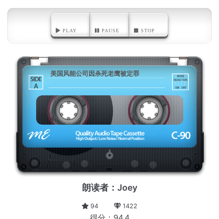
PLAY
PAUSE
STOP
美国风能公司因杀死老鹰被定罪
A
朗读者：Joey
94
1422
得分：94.4