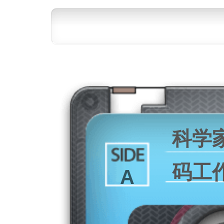
科学
码工
A