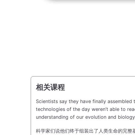
相关课程
Scientists say they have finally assembled t
technologies of the day weren’t able to read
understanding of our evolution and biology
科学家们说他们终于组装出了人类生命的完整