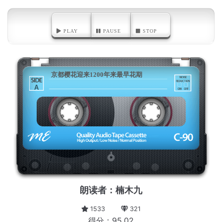
PLAY
PAUSE
STOP
京都樱花迎来1200年来最早花期
A
朗读者：楠木九
1533
321
得分：95.02