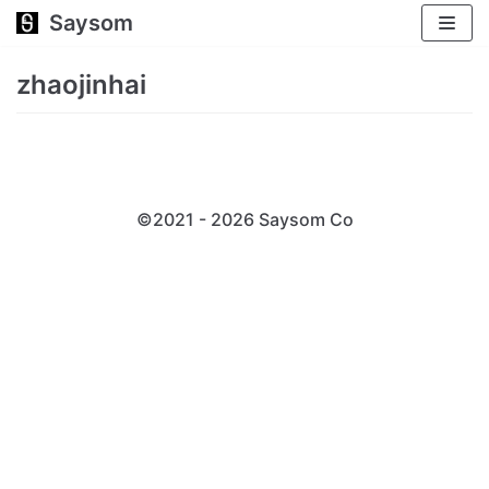
Saysom
跳
至
zhaojinhai
正
文
©2021 - 2026 Saysom
Co