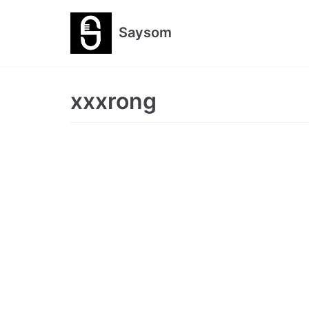
跳
Saysom
至
正
文
xxxrong