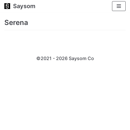
Saysom
跳
至
Serena
正
文
©2021 - 2026 Saysom
Co