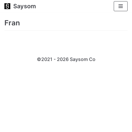
Saysom
跳
至
Fran
正
文
©2021 - 2026 Saysom
Co