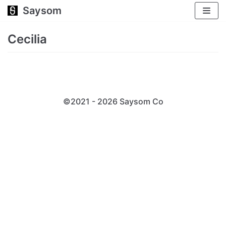
Saysom
跳
至
Cecilia
正
文
©2021 - 2026 Saysom
Co