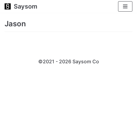
Saysom
跳
至
Jason
正
文
©2021 - 2026 Saysom
Co